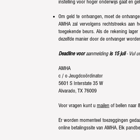
instelling voor hoger onderwijs gaat en gel
Om geld te ontvangen, moet de ontvanger 
AMHA zal vervolgens rechtstreeks aan h
toegekende beurs. Als de rekening lager
dezelfde manier door de ontvanger worden
Deadline voor
aanmelding
is 15 juli
- Vul u
AMHA
c / o Jeugdcoördinator
5601 S Interstate 35 W
Alvarado, TX 76009
Voor vragen kunt u
mailen
of bellen naar 
Er worden momenteel toezeggingen gedaan 
online betalingssite van AMHA. Elk pandbe