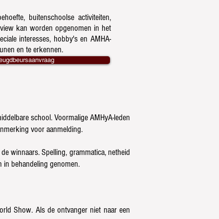
oefte, buitenschoolse activiteiten,
terview kan worden opgenomen in het
eciale interesses, hobby's en AMHA-
eunen en te erkennen.
eugdbeursaanvraag
e middelbare school. Voormalige AMHyA-leden
anmerking voor aanmelding.
de winnaars. Spelling, grammatica, netheid
den in behandeling genomen.
ld Show. Als de ontvanger niet naar een