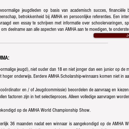
oormalige jeugdleden op basis van academisch succes, financiële beh
enschap, betrokkenheid bij AMHA en persoonlijke referenties. Een in
vraagd een essay te schrijven met informatie over schoolervaringen, sp
n is om deelname aan alle aspecten van AMHA aan te moedigen, te onderst
J
MMA:
 voormalige jeugd), niet ouder dan 18 en niet jonger dan een junior op d
et hoger onderwijs. Eerdere AMHA Scholarship-winnaars komen niet in a
coördinator en / of Jeugdcommissie) beoordelen de aanvraag en kiezen 
llen factoren zijn in het selectieproces. Alleen volledige aanvragen wor
gekondigd op de AMHA World Championship Show.
rlijk 36 maanden nadat een winnaar is aangekondigd op de AMHA Wor