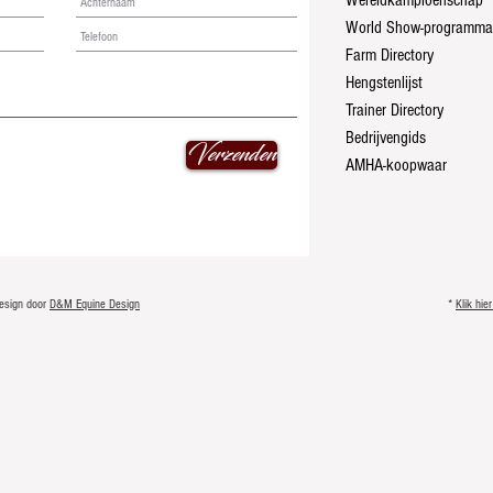
Wereldkampioenschap
World Show-programma
Farm Directory
Hengstenlijst
Trainer Directory
Bedrijvengids
Verzenden
AMHA-koopwaar
esign door
D&M Equine Design
*
Klik hi