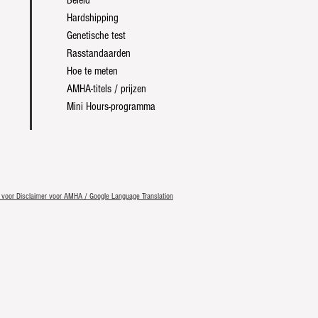
Beleid
Hardshipping
Genetische test
Rasstandaarden
Hoe te meten
AMHA-titels / prijzen
Mini Hours-programma
er voor Disclaimer voor AMHA / Google Language Translation